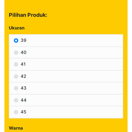
Pilihan Produk:
Ukuran
39
40
41
42
43
44
45
Warna