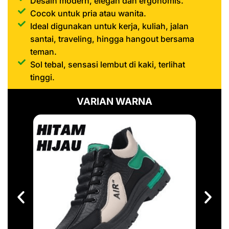
Desain modern, elegan dan ergonomis.
Cocok untuk pria atau wanita.
Ideal digunakan untuk kerja, kuliah, jalan
santai, traveling, hingga hangout bersama
teman.
Sol tebal, sensasi lembut di kaki, terlihat
tinggi.
VARIAN WARNA